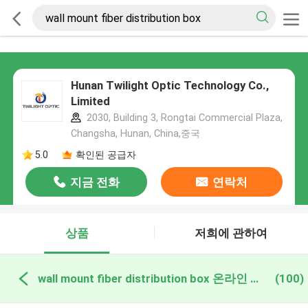
Hunan Twilight Optic Technology Co.,
Limited
2030, Building 3, Rongtai Commercial Plaza,
Changsha, Hunan, China,중국
5.0
확인된 공급자
지금 전화
연락처
상품
저희에 관하여
wall mount fiber distribution box 온라인 제조
(100)