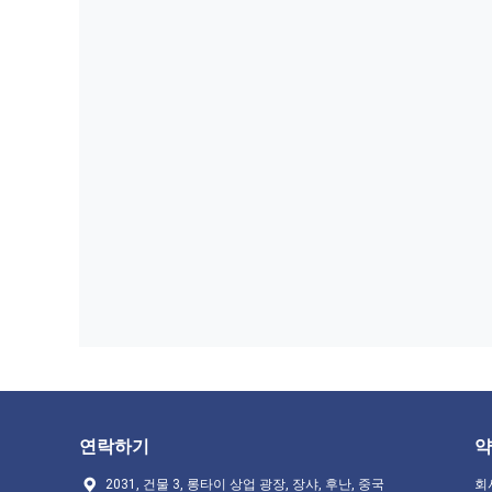
연락하기
약
2031, 건물 3, 롱타이 상업 광장, 장샤, 후난, 중국
회