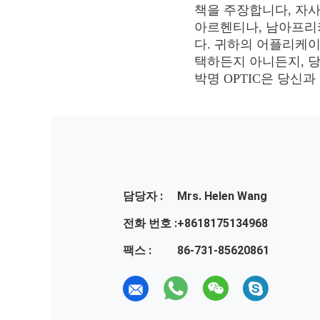
책을 주장합니다, 자사
아르헨티나, 남아프리카 
다. 귀하의 어플리케
택하든지 아니든지, 당
박명 OPTIC은 당신
담당자 :
Mrs. Helen Wang
전화 번호 :
+8618175134968
팩스 :
86-731-85620861