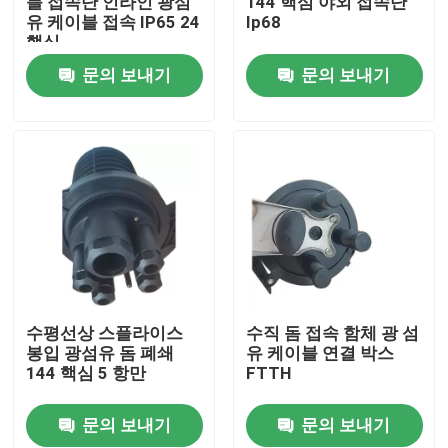
블 접속단 인라인 광섬
144 핵심 야외 접속단
유 케이블 접속 IP65 24
Ip68
핵심
우리 에 관한 것
문의 보내기
문의 보내기
공장 투어
품질 관리
뉴스
인용 을 요청 하십시오
수평선상 스플라이스
수직 돔 접속 함체 광 섬
봉입 광섬유 돔 폐쇄
유 케이블 연결 박스
144 핵심 5 항만
FTTH
광섬유 패치 패널 및 장치
문의 보내기
문의 보내기
섬유 패치 케이블