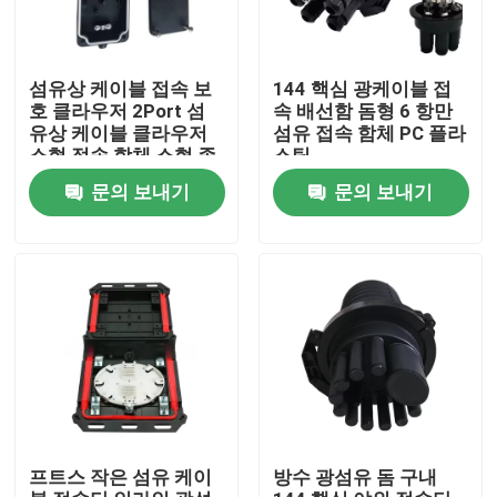
섬유상 케이블 접속 보
144 핵심 광케이블 접
호 클라우저 2Port 섬
속 배선함 돔형 6 항만
유상 케이블 클라우저
섬유 접속 함체 PC 플라
소형 접속 함체 소형 종
스틱
류
문의 보내기
문의 보내기
집
제품
프트스 작은 섬유 케이
방수 광섬유 돔 구내
비디오