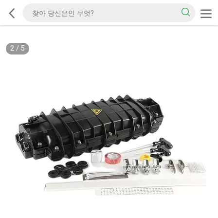
3
/
5